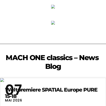
M
A
C
H
O
N
E
c
l
a
s
s
i
c
s
–
N
e
w
s
B
l
o
g
07
Weltpremiere SPATIAL Europe PURE
15-18
MAI 2026