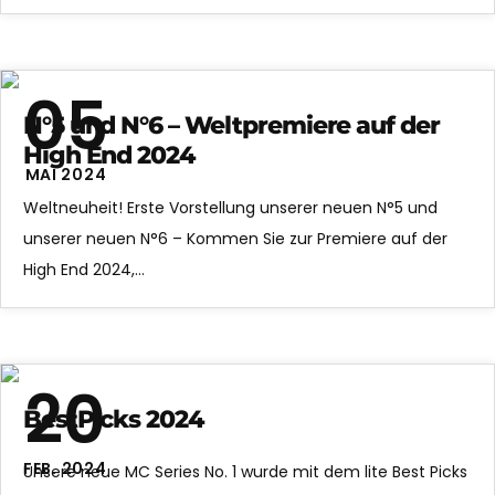
05
N°5 und N°6 – Weltpremiere auf der
High End 2024
MAI 2024
Weltneuheit! Erste Vorstellung unserer neuen N°5 und
unserer neuen N°6 – Kommen Sie zur Premiere auf der
High End 2024,…
20
BestPicks 2024
FEB. 2024
Unsere neue MC Series No. 1 wurde mit dem lite Best Picks