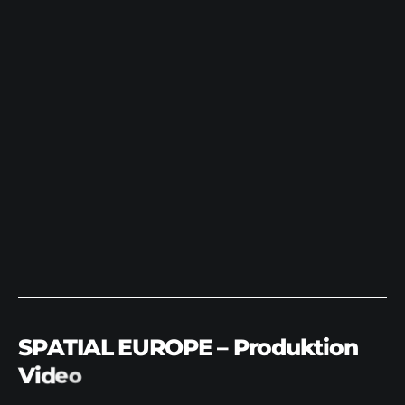
S
P
A
T
I
A
L
E
U
R
O
P
E
–
P
r
o
d
u
k
t
i
o
n
V
i
d
e
o