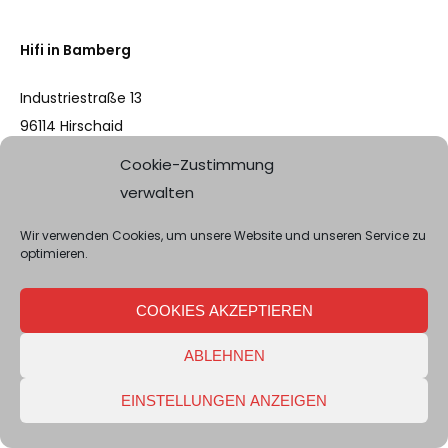
Hifi in Bamberg
Industriestraße 13
96114 Hirschaid
Deutschland
Cookie-Zustimmung
verwalten
Tel: 0951-209 10 91
info@hifi-bamberg.de
Wir verwenden Cookies, um unsere Website und unseren Service zu
optimieren.
Kontakt: Christian Müller
www.hifi-bamberg.de
COOKIES AKZEPTIEREN
ABLEHNEN
Ultraschall Audio
EINSTELLUNGEN ANZEIGEN
Hauptstraße 6