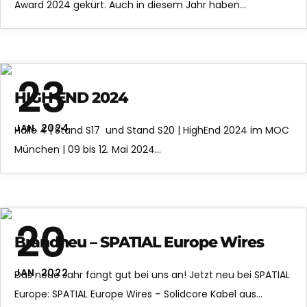
Award 2024 gekürt. Auch in diesem Jahr haben…
23
HIGH END 2024
JAN. 2024
Halle 4 | Stand S17 und Stand S20 | HighEnd 2024 im MOC
München | 09 bis 12. Mai 2024…
20
Brandneu – SPATIAL Europe Wires
JAN. 2022
Das neue Jahr fängt gut bei uns an! Jetzt neu bei SPATIAL
Europe: SPATIAL Europe Wires – Solidcore Kabel aus…