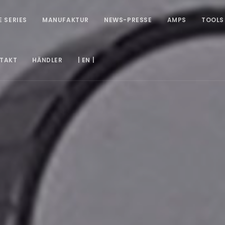
E SERIES
MANUFAKTUR
NEWS-PRESSE
AMPS
TOOLS
TAKT
HÄNDLER
| EN |